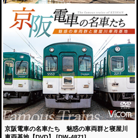
京阪電車の名車たち 魅惑の車両群と寝屋川
車両基地【DVD】
[DW-4871]