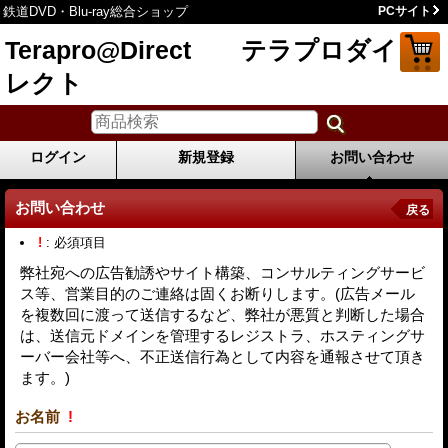
鉄道DVD・Blu-ray総合ショップ
PCサイト
Terapro@Direct テラプロダイ
レクト
ログイン
新規登録
お問い合わせ
お問い合わせ
戻る
!
: 必須項目
弊社宛への広告勧誘やサイト構築、コンサルティングサービ
ス等、営業目的のご連絡は固くお断りします。(広告メール
を複数回に渡って送信するなど、弊社が悪質と判断した場合
は、送信元ドメインを管理するレジストラ、ホスティングサ
ーバー会社等へ、不正送信行為として内容を通報させて頂き
ます。)
お名前
!