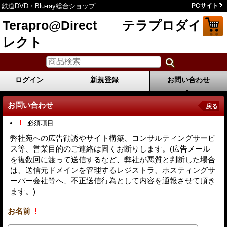
鉄道DVD・Blu-ray総合ショップ
PCサイト
Terapro@Direct テラプロダイ
レクト
ログイン
新規登録
お問い合わせ
お問い合わせ
戻る
!
: 必須項目
弊社宛への広告勧誘やサイト構築、コンサルティングサービ
ス等、営業目的のご連絡は固くお断りします。(広告メール
を複数回に渡って送信するなど、弊社が悪質と判断した場合
は、送信元ドメインを管理するレジストラ、ホスティングサ
ーバー会社等へ、不正送信行為として内容を通報させて頂き
ます。)
お名前
!