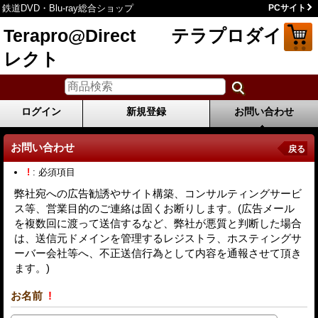
鉄道DVD・Blu-ray総合ショップ
PCサイト
Terapro@Direct テラプロダイ
レクト
ログイン
新規登録
お問い合わせ
お問い合わせ
戻る
!
: 必須項目
弊社宛への広告勧誘やサイト構築、コンサルティングサービ
ス等、営業目的のご連絡は固くお断りします。(広告メール
を複数回に渡って送信するなど、弊社が悪質と判断した場合
は、送信元ドメインを管理するレジストラ、ホスティングサ
ーバー会社等へ、不正送信行為として内容を通報させて頂き
ます。)
お名前
!