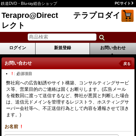
鉄道DVD・Blu-ray総合ショップ
PCサイト
Terapro@Direct テラプロダイ
レクト
ログイン
新規登録
お問い合わせ
お問い合わせ
戻る
!
: 必須項目
弊社宛への広告勧誘やサイト構築、コンサルティングサービ
ス等、営業目的のご連絡は固くお断りします。(広告メール
を複数回に渡って送信するなど、弊社が悪質と判断した場合
は、送信元ドメインを管理するレジストラ、ホスティングサ
ーバー会社等へ、不正送信行為として内容を通報させて頂き
ます。)
お名前
!