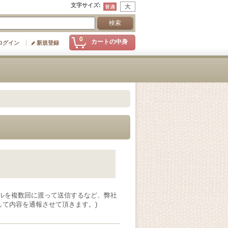
文字サイズ
:
0
カートの中身
ログイン
新規登録
ルを複数回に渡って送信するなど、弊社
て内容を通報させて頂きます。)