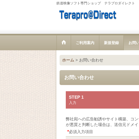
鉄道映像ソフト専門ショップ テラプロダイレクト
ご利用案内
新規登録
お問
ホーム
>
お問い合わせ
お問い合わせ
STEP 1
入力
弊社宛への広告勧誘やサイト構築、コン
が悪質と判断した場合は、送信元ドメイ
*
必須入力項目