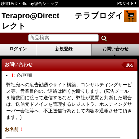
鉄道DVD・Blu-ray総合ショップ
PCサイト
Terapro@Direct テラプロダイ
レクト
ログイン
新規登録
お問い合わせ
お問い合わせ
戻る
!
: 必須項目
弊社宛への広告勧誘やサイト構築、コンサルティングサービ
ス等、営業目的のご連絡は固くお断りします。(広告メール
を複数回に渡って送信するなど、弊社が悪質と判断した場合
は、送信元ドメインを管理するレジストラ、ホスティングサ
ーバー会社等へ、不正送信行為として内容を通報させて頂き
ます。)
お名前
!