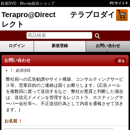
鉄道DVD・Blu-ray総合ショップ
PCサイト
Terapro@Direct テラプロダイ
レクト
ログイン
新規登録
お問い合わせ
お問い合わせ
戻る
!
: 必須項目
弊社宛への広告勧誘やサイト構築、コンサルティングサービ
ス等、営業目的のご連絡は固くお断りします。(広告メール
を複数回に渡って送信するなど、弊社が悪質と判断した場合
は、送信元ドメインを管理するレジストラ、ホスティングサ
ーバー会社等へ、不正送信行為として内容を通報させて頂き
ます。)
お名前
!