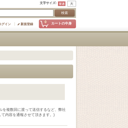
文字サイズ
:
0
カートの中身
ログイン
新規登録
ルを複数回に渡って送信するなど、弊社
て内容を通報させて頂きます。)