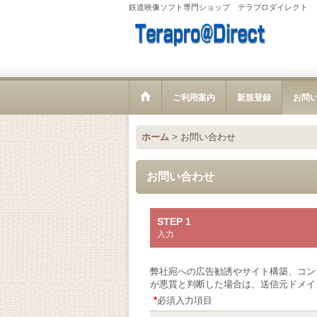
鉄道映像ソフト専門ショップ テラプロダイレクト
ご利用案内
新規登録
お問
ホーム
>
お問い合わせ
お問い合わせ
STEP 1
入力
弊社宛への広告勧誘やサイト構築、コン
が悪質と判断した場合は、送信元ドメイ
*
必須入力項目