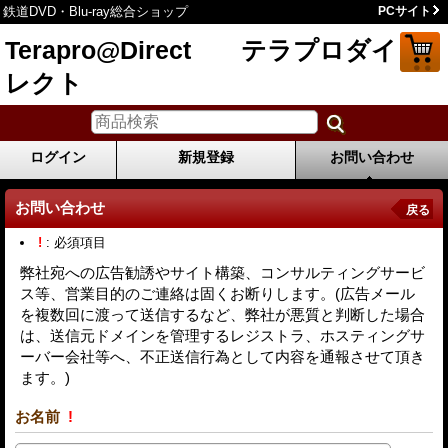
鉄道DVD・Blu-ray総合ショップ
PCサイト
Terapro@Direct テラプロダイ
レクト
ログイン
新規登録
お問い合わせ
お問い合わせ
戻る
!
: 必須項目
弊社宛への広告勧誘やサイト構築、コンサルティングサービ
ス等、営業目的のご連絡は固くお断りします。(広告メール
を複数回に渡って送信するなど、弊社が悪質と判断した場合
は、送信元ドメインを管理するレジストラ、ホスティングサ
ーバー会社等へ、不正送信行為として内容を通報させて頂き
ます。)
お名前
!