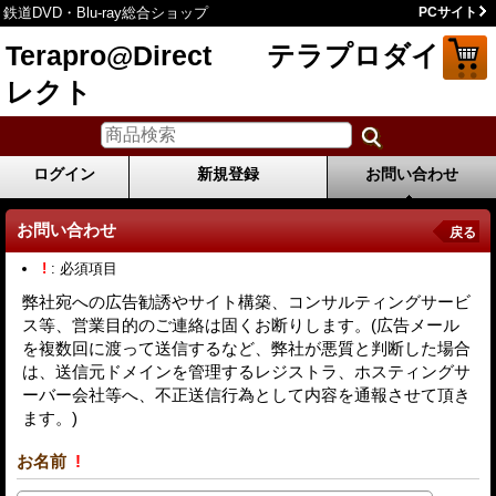
鉄道DVD・Blu-ray総合ショップ
PCサイト
Terapro@Direct テラプロダイ
レクト
ログイン
新規登録
お問い合わせ
お問い合わせ
戻る
!
: 必須項目
弊社宛への広告勧誘やサイト構築、コンサルティングサービ
ス等、営業目的のご連絡は固くお断りします。(広告メール
を複数回に渡って送信するなど、弊社が悪質と判断した場合
は、送信元ドメインを管理するレジストラ、ホスティングサ
ーバー会社等へ、不正送信行為として内容を通報させて頂き
ます。)
お名前
!