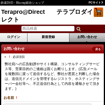
鉄道DVD・Blu-ray総合ショップ
PCサイト
Terapro@Direct テラプロダイ
レクト
ログイン
新規登録
お問い合わせ
お問い合わせ
戻る
!
: 必須項目
弊社宛への広告勧誘やサイト構築、コンサルティングサービ
ス等、営業目的のご連絡は固くお断りします。(広告メール
を複数回に渡って送信するなど、弊社が悪質と判断した場合
は、送信元ドメインを管理するレジストラ、ホスティングサ
ーバー会社等へ、不正送信行為として内容を通報させて頂き
ます。)
お名前
!