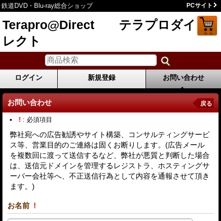
鉄道DVD・Blu-ray総合ショップ
PCサイト
Terapro@Direct テラプロダイ
レクト
ログイン
新規登録
お問い合わせ
お問い合わせ
戻る
!
: 必須項目
弊社宛への広告勧誘やサイト構築、コンサルティングサービ
ス等、営業目的のご連絡は固くお断りします。(広告メール
を複数回に渡って送信するなど、弊社が悪質と判断した場合
は、送信元ドメインを管理するレジストラ、ホスティングサ
ーバー会社等へ、不正送信行為として内容を通報させて頂き
ます。)
お名前
!