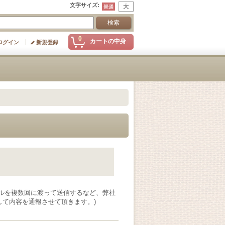
文字サイズ
:
0
カートの中身
ログイン
新規登録
ルを複数回に渡って送信するなど、弊社
て内容を通報させて頂きます。)