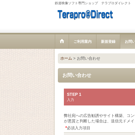
鉄道映像ソフト専門ショップ テラプロダイレクト
ご利用案内
新規登録
お問
ホーム
>
お問い合わせ
お問い合わせ
STEP 1
入力
弊社宛への広告勧誘やサイト構築、コン
が悪質と判断した場合は、送信元ドメイ
*
必須入力項目