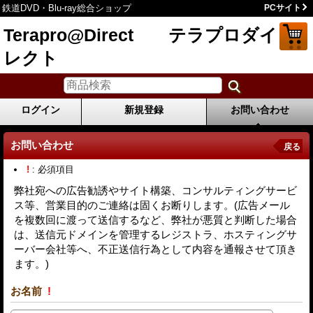
鉄道DVD・Blu-ray総合ショップ
PCサイト
Terapro@Direct テラプロダイ
レクト
ログイン
新規登録
お問い合わせ
お問い合わせ
戻る
!
: 必須項目
弊社宛への広告勧誘やサイト構築、コンサルティングサービ
ス等、営業目的のご連絡は固くお断りします。(広告メール
を複数回に渡って送信するなど、弊社が悪質と判断した場合
は、送信元ドメインを管理するレジストラ、ホスティングサ
ーバー会社等へ、不正送信行為として内容を通報させて頂き
ます。)
お名前
!