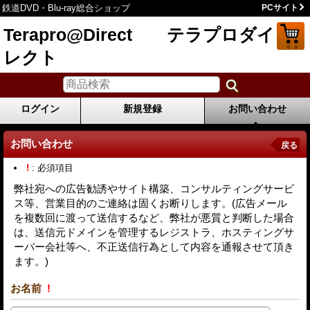
鉄道DVD・Blu-ray総合ショップ
PCサイト
Terapro@Direct テラプロダイ
レクト
ログイン
新規登録
お問い合わせ
お問い合わせ
戻る
!
: 必須項目
弊社宛への広告勧誘やサイト構築、コンサルティングサービ
ス等、営業目的のご連絡は固くお断りします。(広告メール
を複数回に渡って送信するなど、弊社が悪質と判断した場合
は、送信元ドメインを管理するレジストラ、ホスティングサ
ーバー会社等へ、不正送信行為として内容を通報させて頂き
ます。)
お名前
!