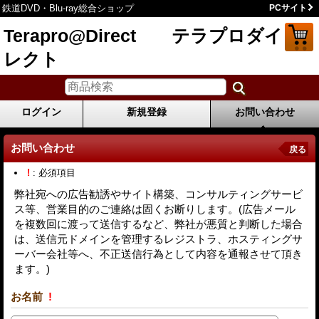
鉄道DVD・Blu-ray総合ショップ
PCサイト
Terapro@Direct テラプロダイ
レクト
ログイン
新規登録
お問い合わせ
お問い合わせ
戻る
!
: 必須項目
弊社宛への広告勧誘やサイト構築、コンサルティングサービ
ス等、営業目的のご連絡は固くお断りします。(広告メール
を複数回に渡って送信するなど、弊社が悪質と判断した場合
は、送信元ドメインを管理するレジストラ、ホスティングサ
ーバー会社等へ、不正送信行為として内容を通報させて頂き
ます。)
お名前
!