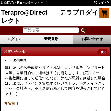
鉄道DVD・Blu-ray総合ショップ
PCサイト
Terapro@Direct テラプロダイ
レクト
ログイン
新規登録
お問い合わせ
お問い合わせ
戻る
!
: 必須項目
弊社宛への広告勧誘やサイト構築、コンサルティングサービ
ス等、営業目的のご連絡は固くお断りします。(広告メール
を複数回に渡って送信するなど、弊社が悪質と判断した場合
は、送信元ドメインを管理するレジストラ、ホスティングサ
ーバー会社等へ、不正送信行為として内容を通報させて頂き
ます。)
お名前
!